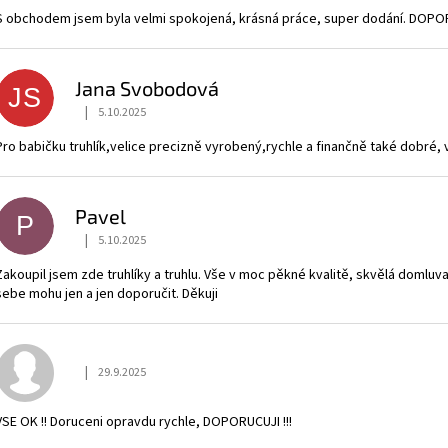
S obchodem jsem byla velmi spokojená, krásná práce, super dodání. DOPO
Jana Svobodová
JS
|
5.10.2025
Hodnocení obchodu je 5 z 5 hvězdiček.
Pro babičku truhlík,velice precizně vyrobený,rychle a finančně také dobré,
Pavel
P
|
5.10.2025
Hodnocení obchodu je 5 z 5 hvězdiček.
Zakoupil jsem zde truhlíky a truhlu. Vše v moc pěkné kvalitě, skvělá domluva
sebe mohu jen a jen doporučit. Děkuji
|
29.9.2025
Hodnocení obchodu je 5 z 5 hvězdiček.
VSE OK !! Doruceni opravdu rychle, DOPORUCUJI !!!