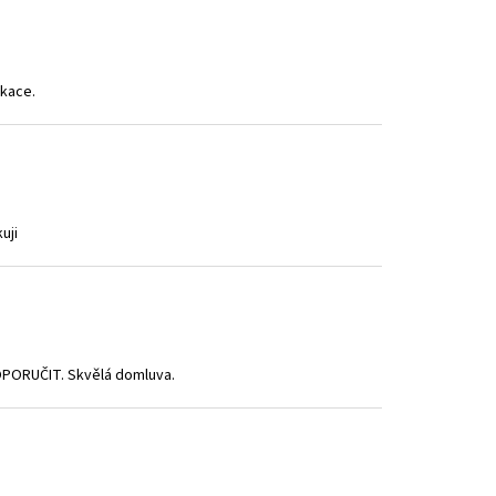
ikace.
uji
DOPORUČIT. Skvělá domluva.