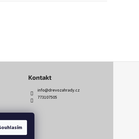
Kontakt
info
@
drevozahrady.cz
773107505
Souhlasím