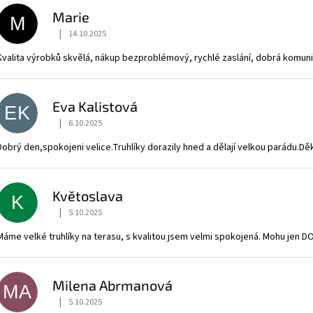
ý
Marie
p
M
|
i
14.10.2025
Hodnocení obchodu je 5 z 5 hvězdiček.
s
Kvalita výrobků skvělá, nákup bezproblémový, rychlé zaslání, dobrá komun
h
o
Eva Kalistová
d
EK
|
6.10.2025
n
Hodnocení obchodu je 5 z 5 hvězdiček.
o
Dobrý den,spokojeni velice.Truhlíky dorazily hned a dělají velkou parádu.Děk
c
e
Květoslava
n
K
|
5.10.2025
í
Hodnocení obchodu je 5 z 5 hvězdiček.
Máme velké truhlíky na terasu, s kvalitou jsem velmi spokojená. Mohu jen 
Milena Abrmanová
MA
|
5.10.2025
Hodnocení obchodu je 5 z 5 hvězdiček.