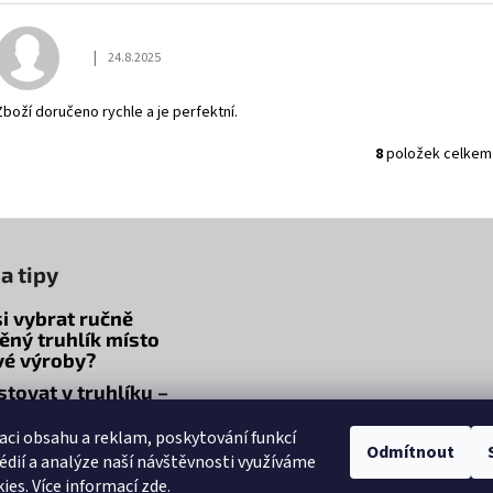
|
24.8.2025
Hodnocení obchodu je 5 z 5 hvězdiček.
Zboží doručeno rychle a je perfektní.
8
položek celkem
O
v
l
á
d
a tipy
a
c
si vybrat ručně
í
ěný truhlík místo
p
vé výroby?
r
stovat v truhlíku –
v
y, květiny i zeleninu
k
aci obsahu a reklam, poskytování funkcí
ečovat o dřevěné
Odmítnout
y
édií a analýze naší návštěvnosti využíváme
ky, aby vydržely roky
v
ies. Více informací
zde
.