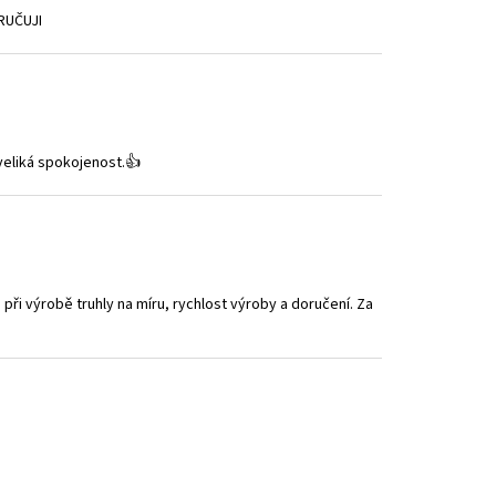
RUČUJI
 veliká spokojenost.👍
 při výrobě truhly na míru, rychlost výroby a doručení. Za