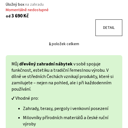
ů
Úložný box
na zahradu
Momentálně nedostupné
3 690 Kč
od
DETAIL
1
položek celkem
O
v
l
Můj
dřevěný zahradní nábytek
v sobě spojuje
á
funkčnost, estetiku a tradiční řemeslnou výrobu. V
d
dílně ve středních Čechách vznikají produkty, které si
a
zamilujete – nejen na pohled, ale i při každodenním
c
používání.
í
p
✔️ Vhodné pro:
r
Zahrady, terasy, pergoly i venkovní posezení
v
k
Milovníky přírodních materiálů a české ruční
y
výroby