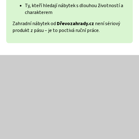
v
Ty, kteří hledají nábytek s dlouhou životností a
ý
charakterem
p
i
Zahradní nábytek od
Dřevozahrady.cz
není sériový
s
produkt z pásu – je to poctivá ruční práce.
u
Z
á
p
a
t
í