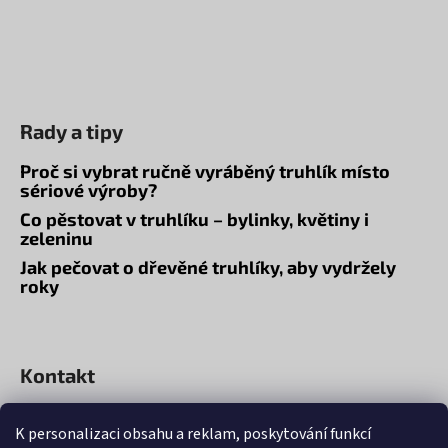
Rady a tipy
Proč si vybrat ručně vyráběný truhlík místo
sériové výroby?
Co pěstovat v truhlíku – bylinky, květiny i
zeleninu
Jak pečovat o dřevěné truhlíky, aby vydržely
roky
Kontakt
info
@
drevozahrady.cz
K personalizaci obsahu a reklam, poskytování funkcí
773107505