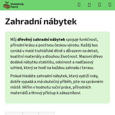
K
Přejít
Hledat
Nákup
M
Přihlášení
na
o
obsah
Zpět
Zpět
košík
š
Zahradní nábytek
í
C
k
o
Můj
dřevěný zahradní nábytek
spojuje funkčnost,
p
přírodní krásu a poctivou českou výrobu. Každý kus
o
vzniká v malé truhlářské dílně s důrazem na detail,
t
kvalitní materiály a dlouhou životnost. Masivní dřevo
ř
dodává nábytku stabilitu, odolnost a nadčasový
e
vzhled, který se hodí na každou zahradu i terasu.
b
Pokud hledáte zahradní nábytek, který vydrží roky,
u
dobře vypadá a má skutečný příběh, jste na správném
místě. Věřím v hodnotu ruční práce, přírodních
j
materiálů a férový přístup k zákazníkovi.
e
t
e
Ř
n